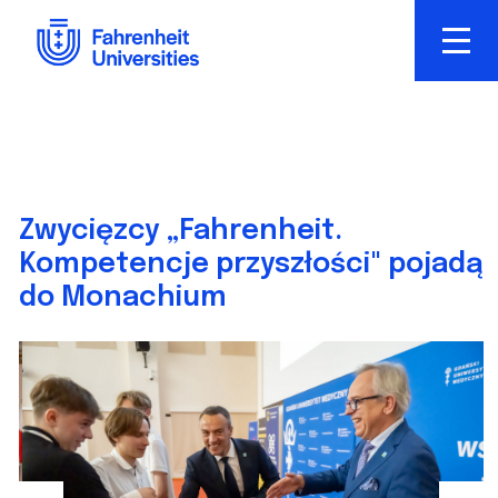
Skip
to
main
content
Zwycięzcy „Fahrenheit.
Kompetencje przyszłości" pojadą
do Monachium