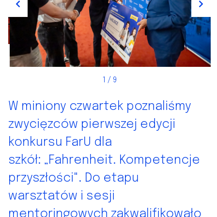
Previous
Next
2
/ 9
W miniony czwartek poznaliśmy
zwycięzców pierwszej edycji
konkursu FarU dla
szkół: „Fahrenheit. Kompetencje
przyszłości". Do etapu
warsztatów i sesji
mentoringowych zakwalifikowało