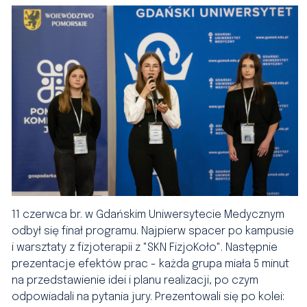
11 czerwca br. w Gdańskim Uniwersytecie Medycznym
odbył się finał programu. Najpierw spacer po kampusie
i warsztaty z fizjoterapii z "SKN FizjoKoło". Następnie
prezentacje efektów prac - każda grupa miała 5 minut
na przedstawienie idei i planu realizacji, po czym
odpowiadali na pytania jury. Prezentowali się po kolei: