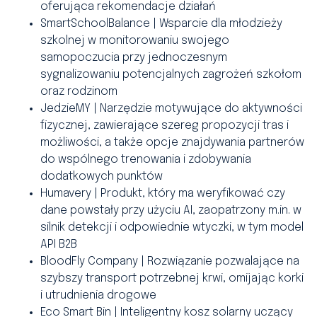
oferująca rekomendacje działań
SmartSchoolBalance | Wsparcie dla młodzieży
szkolnej w monitorowaniu swojego
samopoczucia przy jednoczesnym
sygnalizowaniu potencjalnych zagrożeń szkołom
oraz rodzinom
JedzieMY | Narzędzie motywujące do aktywności
fizycznej, zawierające szereg propozycji tras i
możliwości, a także opcje znajdywania partnerów
do wspólnego trenowania i zdobywania
dodatkowych punktów
Humavery | Produkt, który ma weryfikować czy
dane powstały przy użyciu AI, zaopatrzony m.in. w
silnik detekcji i odpowiednie wtyczki, w tym model
API B2B
BloodFly Company | Rozwiązanie pozwalające na
szybszy transport potrzebnej krwi, omijając korki
i utrudnienia drogowe
Eco Smart Bin | Inteligentny kosz solarny uczący