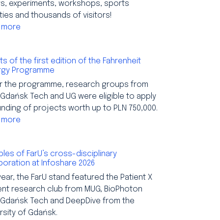
s, experiments, workshops, sports
ities and thousands of visitors!
 more
ts of the first edition of the Fahrenheit
rgy Programme
r the programme, research groups from
Gdańsk Tech and UG were eligible to apply
unding of projects worth up to PLN 750,000.
 more
les of FarU’s cross-disciplinary
boration at Infoshare 2026
year, the FarU stand featured the Patient X
ent research club from MUG, BioPhoton
 Gdańsk Tech and DeepDive from the
rsity of Gdańsk.