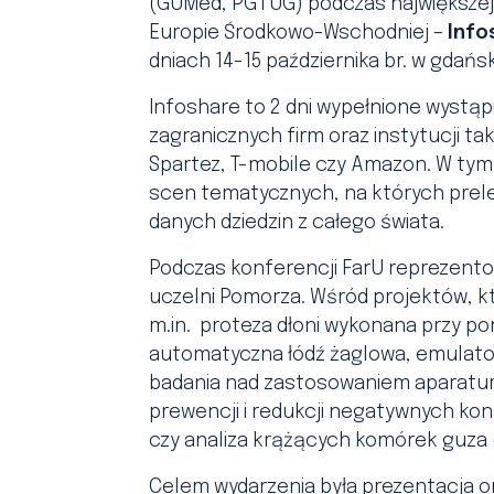
(GUMed, PG i UG) podczas największej
Europie Środkowo-Wschodniej –
Info
dniach 14-15 października br. w gdań
Infoshare to 2 dni wypełnione wystąp
zagranicznych firm oraz instytucji taki
Spartez, T-mobile czy Amazon. W tym
scen tematycznych, na których prele
danych dziedzin z całego świata.
Podczas konferencji FarU reprezento
uczelni Pomorza. Wśród projektów, kt
m.in. proteza dłoni wykonana przy po
automatyczna łódź żaglowa, emulato
badania nad zastosowaniem aparatur
prewencji i redukcji negatywnych kon
czy analiza krążących komórek guza 
Celem wydarzenia była prezentacja 