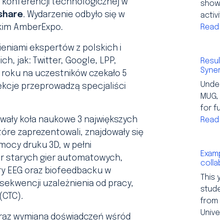
 konferencji technologicznej w
show
share
. Wydarzenie odbyło się w
activ
Read
skim AmberExpo.
ieniami ekspertów z polskich i
ch, jak: Twitter, Google, LPP,
Resul
Syne
 roku na uczestników czekało 5
Unde
kcje przeprowadzą specjaliści
MUG, 
for f
wały koła naukowe 3 największych
Read
óre zaprezentowali, znajdowały się
mocy druku 3D, w pełni
Examp
r starych gier automatowych,
colla
y EEG oraz biofeedbacku w
This 
sekwencji uzależnienia od pracy,
stud
(CTC).
from
Unive
oraz wymiana doświadczeń wśród