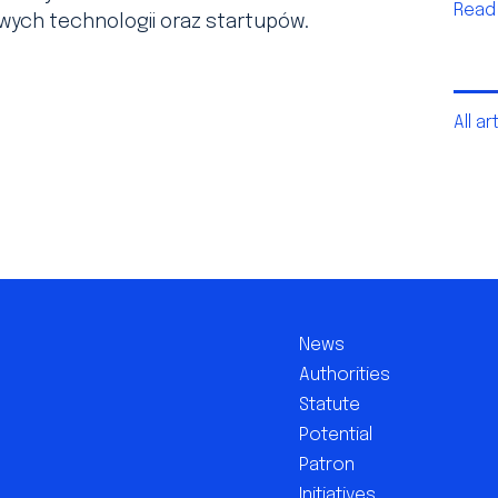
Read
wych technologii oraz startupów.
All a
News
Authorities
Statute
Potential
Patron
Initiatives