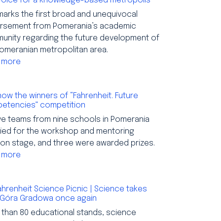
voice for a knowledge-based metropolis
marks the first broad and unequivocal
rsement from Pomerania’s academic
unity regarding the future development of
omeranian metropolitan area.
 more
ow the winners of “Fahrenheit. Future
etencies” competition
e teams from nine schools in Pomerania
fied for the workshop and mentoring
on stage, and three were awarded prizes.
 more
ahrenheit Science Picnic | Science takes
 Góra Gradowa once again
than 80 educational stands, science