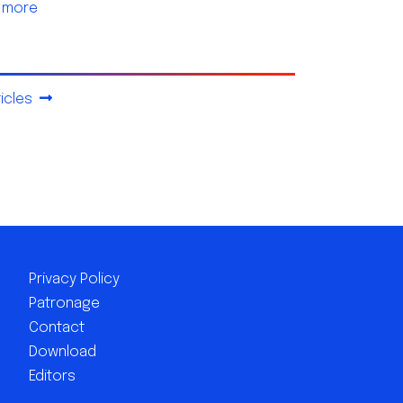
 more
rticles
Privacy Policy
Patronage
Contact
Download
Editors