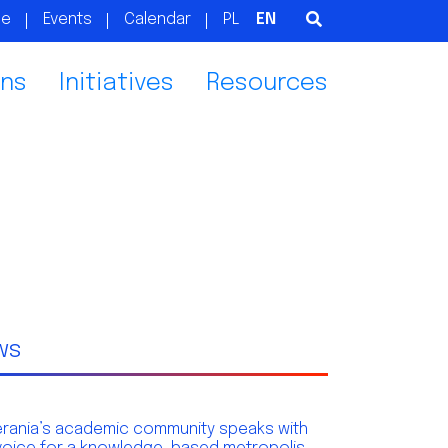
ge
Events
Calendar
PL
EN
ons
Initiatives
Resources
ws
rania’s academic community speaks with