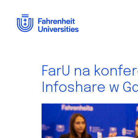
Skip
to
main
content
FarU na konfer
Infoshare w G