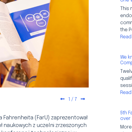
one 
This 
endo
comm
the P
Read
We kn
Comp
Twelv
quali
sessi
Read
1
/ 7
Previous
Next
5th F
la Fahrenheita (FarU) zaprezentował
over
ół naukowych z uczelni zrzeszonych
More 