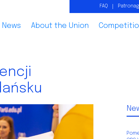
FAQ
Patrona
News
About the Union
Competiti
encji
dańsku
Ne
Pome