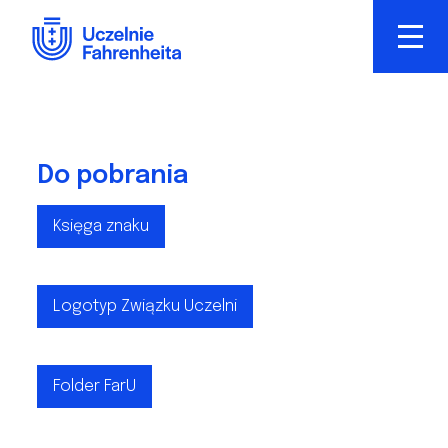
Przejdź
do
treści
Do pobrania
Księga znaku
Logotyp Związku Uczelni
Folder FarU