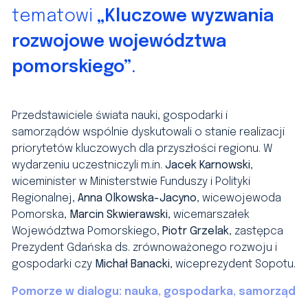
tematowi
„Kluczowe wyzwania
rozwojowe województwa
pomorskiego”
.
Przedstawiciele świata nauki, gospodarki i
samorządów wspólnie dyskutowali o stanie realizacji
priorytetów kluczowych dla przyszłości regionu.
W
wydarzeniu uczestniczyli m.in.
Jacek Karnowski
,
wiceminister w Ministerstwie Funduszy i Polityki
Regionalnej,
Anna Olkowska-Jacyno
, wicewojewoda
Pomorska,
Marcin Skwierawski
, wicemarszałek
Województwa Pomorskiego,
Piotr Grzelak
, zastępca
Prezydent Gdańska ds. zrównoważonego rozwoju i
gospodarki czy
Michał Banacki
, wiceprezydent Sopotu.
Pomorze w dialogu: nauka, gospodarka, samorząd