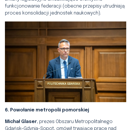
funkcjonowanie federacji (obecne przepisy utrudniają
proces konsolidacji jednostek naukowych).
6. Powołanie metropolii pomorskiej
Michał Glaser
, prezes Obszaru Metropolitalnego
Gdańsk–Gdynia–Sopot, omówił trwające prace nad