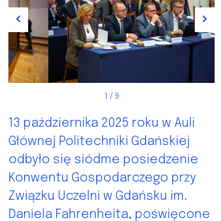
Previous
Next
2
/ 9
13 października 2025 roku w Auli
Głównej Politechniki Gdańskiej
odbyło się siódme posiedzenie
Konwentu Gospodarczego przy
Związku Uczelni w Gdańsku im.
Daniela Fahrenheita, poświęcone