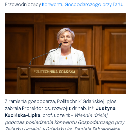
Przewodniczący
Konwentu Gospodarczego przy FarU
.
Z ramienia gospodarza, Politechniki Gdańskiej, głos
zabrała Prorektor ds. rozwoju: dr hab. inż.
Justyna
Kucińska-Lipka
, prof. uczelni: -
Właśnie dzisiaj,
podczas posiedzenia Konwentu Gospodarczego przy
Związku Uczelni w Gdańsku im. Daniela Fahrenheita,