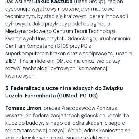
Jak wskazał
Jakub Kaszuba
(Base Group), region
dysponuje wyjątkowym potencjałem naukowo-
technicznym, by stać się krajowym liderem innowacji
cyfrowych. Jako przykłady podał osiągnięcia
Międzynarodowego Centrum Teorii Technologii
Kwantowych Uniwersytetu Gdańskiego, uruchomienie
Centrum Kompetencji STOS przy PG z
superkomputerem Kraken oraz współpracę tej uczelni
z IBM i fińskim liderem IQM, co ma umożliwić dalszy
rozwój technologii cyfrowych i kompetencji
kwantowych.
5. Federalizacja uczelni należących do Związku
Uczelni Fahrenheita (GUMed, PG, UG)
Tomasz Limon
, prezes Pracodawców Pomorza,
wskazał, że federalizacja trzech gdańskich uczelni to
klucz do budowy silnego ośrodka akademickiego o
międzynarodowej pozycji. Wciąż jednak konieczne są
zmiany legislacyjne umożliwiające efektywne