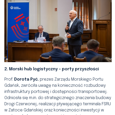
2. Morski hub logistyczny – porty przyszłości
Prof.
Dorota Pyć
, prezes Zarządu Morskiego Portu
Gdańsk, zwróciła uwagę na konieczność rozbudowy
infrastruktury portowej i dostępności transportowej.
Odniosła się m.in. do strategicznego znaczenia budowy
Drogi Czerwonej, realizacji pływającego terminala FSRU
w Zatoce Gdańskiej oraz konieczności inwestycji w