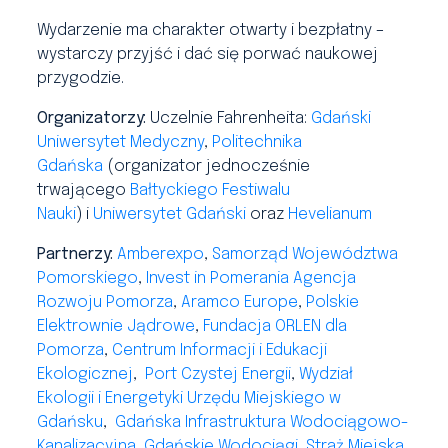
Wydarzenie ma charakter otwarty i bezpłatny –
wystarczy przyjść i dać się porwać naukowej
przygodzie.
Organizatorzy:
Uczelnie Fahrenheita:
Gdański
Uniwersytet Medyczny
,
Politechnika
Gdańska
(organizator jednocześnie
trwającego
Bałtyckiego Festiwalu
Nauki
) i
Uniwersytet Gdański
oraz
Hevelianum
Partnerzy:
Amberexpo
,
Samorząd Województwa
Pomorskiego
,
Invest in Pomerania
Agencja
Rozwoju Pomorza
,
Aramco Europe
,
Polskie
Elektrownie Jądrowe
,
Fundacja ORLEN dla
Pomorza
,
Centrum Informacji i Edukacji
Ekologicznej
,
Port Czystej Energii
,
Wydział
Ekologii i Energetyki Urzędu Miejskiego w
Gdańsku
,
Gdańska Infrastruktura Wodociągowo-
Kanalizacyjna
,
Gdańskie Wodociągi
,
Straż Miejska