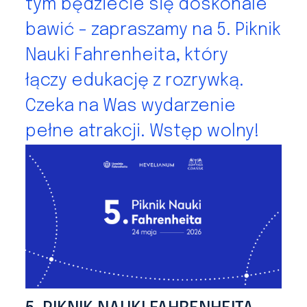
tym będziecie się doskonale
bawić - zapraszamy na 5. Piknik
Nauki Fahrenheita, który
łączy edukację z rozrywką.
Czeka na Was wydarzenie
pełne atrakcji. Wstęp wolny!