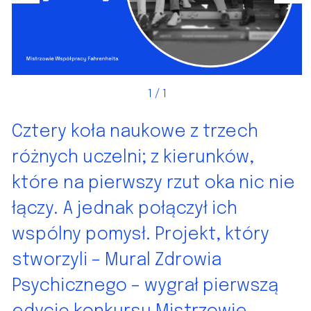
1
/ 1
Cztery koła naukowe z trzech
różnych uczelni; z kierunków,
które na pierwszy rzut oka nic nie
łączy. A jednak połączył ich
wspólny pomysł. Projekt, który
stworzyli – Mural Zdrowia
Psychicznego – wygrał pierwszą