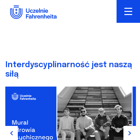
Przejdź
do
treści
Interdyscyplinarność jest naszą
siłą
Previous
Next