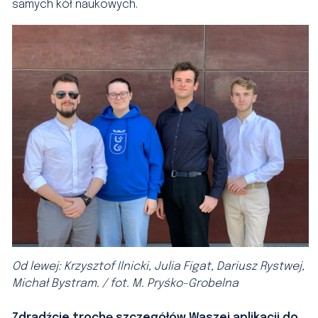
samych kół naukowych.
Od lewej: Krzysztof Ilnicki, Julia Figat, Dariusz Rystwej,
Michał Bystram. / fot. M. Pryśko-Grobelna
Zdradźcie trochę szczegółów Waszej aplikacji do