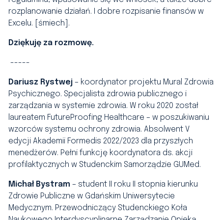
rozplanowanie działań. I dobre rozpisanie finansów w
Excelu. [śmiech].
Dziękuję za rozmowę.
-----
Dariusz Rystwej
– koordynator projektu Mural Zdrowia
Psychicznego. Specjalista zdrowia publicznego i
zarządzania w systemie zdrowia. W roku 2020 został
laureatem FutureProofing Healthcare – w poszukiwaniu
wzorców systemu ochrony zdrowia. Absolwent V
edycji Akademii Formedis 2022/2023 dla przyszłych
menedżerów. Pełni funkcję koordynatora ds. akcji
profilaktycznych w Studenckim Samorządzie GUMed.
Michał Bystram
– student II roku II stopnia kierunku
Zdrowie Publiczne w Gdańskim Uniwersytecie
Medycznym. Przewodniczący
Studenckiego Koła
Naukowego Interdyscyplinarne Zarządzanie Opieką