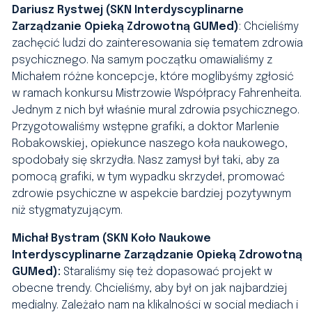
Dariusz Rystwej (SKN Interdyscyplinarne
Zarządzanie Opieką Zdrowotną GUMed)
:
Chcieliśmy
zachęcić ludzi do zainteresowania się tematem zdrowia
psychicznego. Na samym początku omawialiśmy z
Michałem różne koncepcje, które moglibyśmy zgłosić
w ramach konkursu Mistrzowie Współpracy Fahrenheita.
Jednym z nich był właśnie mural zdrowia psychicznego.
Przygotowaliśmy wstępne grafiki, a doktor Marlenie
Robakowskiej, opiekunce naszego koła naukowego,
spodobały się skrzydła.
Nasz zamysł był taki, aby za
pomocą grafiki, w tym wypadku skrzydeł, promować
zdrowie psychiczne w aspekcie bardziej pozytywnym
niż stygmatyzującym.
Michał Bystram (SKN Koło Naukowe
Interdyscyplinarne Zarządzanie Opieką Zdrowotną
GUMed):
S
taraliśmy się też dopasować projekt w
obecne trendy. Chcieliśmy, aby był on jak najbardziej
medialny. Zależało nam na klikalności w social mediach i