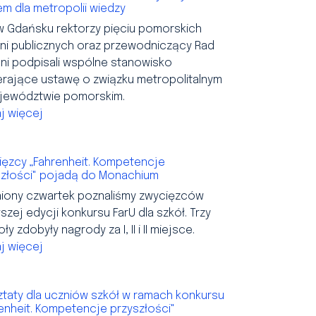
m dla metropolii wiedzy
w Gdańsku rektorzy pięciu pomorskich
lni publicznych oraz przewodniczący Rad
ni podpisali wspólne stanowisko
erające ustawę o związku metropolitalnym
jewództwie pomorskim.
j więcej
ięzcy „Fahrenheit. Kompetencje
szłości" pojadą do Monachium
niony czwartek poznaliśmy zwycięzców
szej edycji konkursu FarU dla szkół. Trzy
ły zdobyły nagrody za I, II i II miejsce.
j więcej
taty dla uczniów szkół w ramach konkursu
enheit. Kompetencje przyszłości"