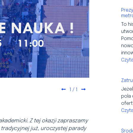
Prezy
metro
To h
utwor
Pomo
nowoc
inno
Czyta
Zatru
Jeże
1
/ 1
Previous
Next
pola 
ofert
Czyta
kademicki. Z tej okazji zapraszamy
radycyjnej już, uroczystej parady
Środ