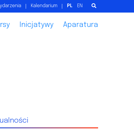
ydarzenia
Kalendarium
PL
EN
rsy
Inicjatywy
Aparatura
ualności