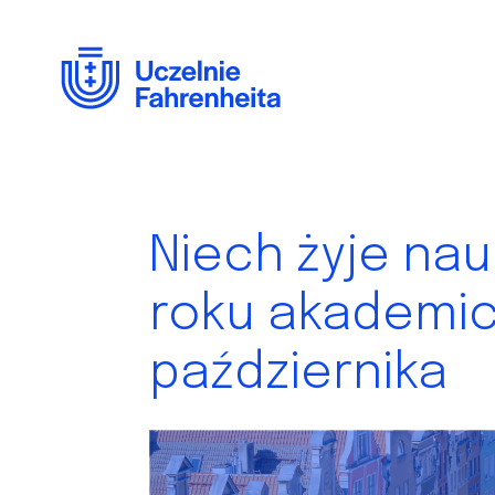
Przejdź
do
treści
Niech żyje nau
roku akademic
października