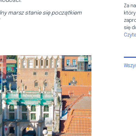
młodości.
Za na
lny marsz stanie się początkiem
który
zapr
się d
Czyta
Wszys