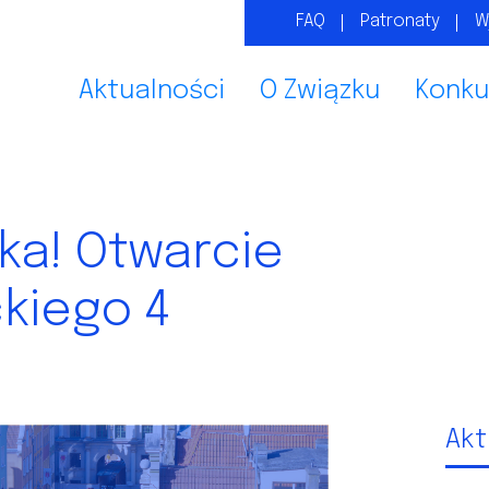
FAQ
Patronaty
W
Aktualności
O Związku
Konku
ka! Otwarcie
kiego 4
Akt