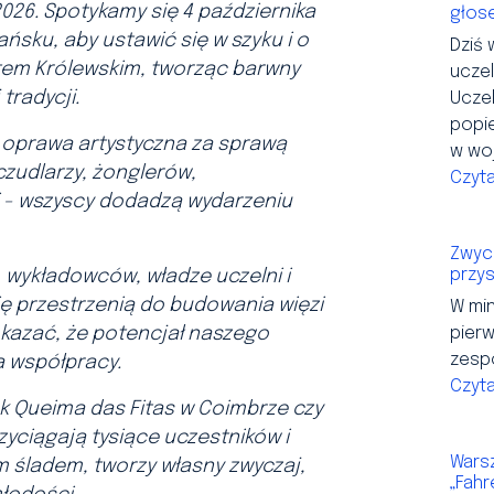
026. Spotykamy się 4 października
głose
ańsku, aby ustawić się w szyku i o
Dziś 
tem Królewskim, tworząc barwny
ucze
tradycji.
Uczel
popi
 oprawa artystyczna za sprawą
w wo
czudlarzy, żonglerów,
Czyta
i - wszyscy dodadzą wydarzeniu
Zwyc
przy
 wykładowców, władze uczelni i
ię przestrzenią do budowania więzi
W mi
pierw
okazać, że potencjał naszego
zespo
 współpracy.
Czyta
k Queima das Fitas w Coimbrze czy
zyciągają tysiące uczestników i
Warsz
 śladem, tworzy własny zwyczaj,
„Fahr