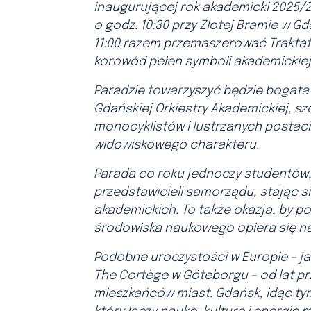
inaugurującej rok akademicki 2025/2
o godz. 10:30 przy Złotej Bramie w Gd
11:00 razem przemaszerować Trakta
korowód pełen symboli akademickiej 
Paradzie towarzyszyć będzie bogata
Gdańskiej Orkiestry Akademickiej, sz
monocyklistów i lustrzanych postac
widowiskowego charakteru.
Parada co roku jednoczy studentów,
przedstawicieli samorządu, stając s
akademickich. To także okazja, by p
środowiska naukowego opiera się na
Podobne uroczystości w Europie – ja
The Cortège w Göteborgu – od lat pr
mieszkańców miast. Gdańsk, idąc tym