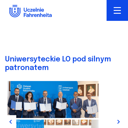
Przejdź
do
treści
Uniwersyteckie LO pod silnym
patronatem
Previous
Next