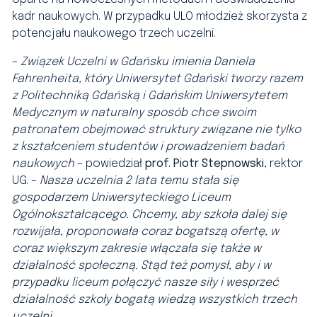
kadr naukowych. W przypadku ULO młodzież skorzysta z
potencjału naukowego trzech uczelni.
–
Związek Uczelni w Gdańsku imienia Daniela
Fahrenheita, który Uniwersytet Gdański tworzy razem
z Politechniką Gdańską i Gdańskim Uniwersytetem
Medycznym w naturalny sposób chce swoim
patronatem obejmować struktury związane nie tylko
z kształceniem studentów i prowadzeniem badań
naukowych
– powiedział
prof. Piotr Stepnowski
, rektor
UG. –
Nasza uczelnia 2 lata temu stała się
gospodarzem Uniwersyteckiego Liceum
Ogólnokształcącego. Chcemy, aby szkoła dalej się
rozwijała, proponowała coraz bogatszą ofertę, w
coraz większym zakresie włączała się także w
działalność społeczną. Stąd też pomysł, aby i w
przypadku liceum połączyć nasze siły i wesprzeć
działalność szkoły bogatą wiedzą wszystkich trzech
uczelni
.