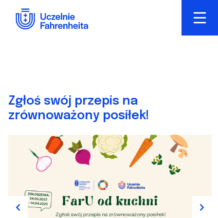
Przejdź
do
treści
Zgłoś swój przepis na
zrównoważony posiłek!
Previous
Next