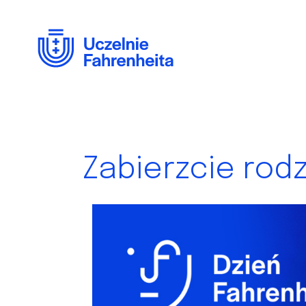
Przejdź
do
treści
Zabierzcie rodzi