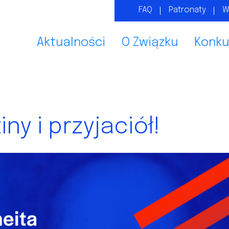
FAQ
Patronaty
W
Aktualności
O Związku
Konku
ny i przyjaciół!